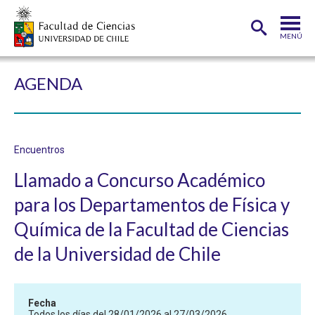
MENÚ
PORTADA
AGENDA
FACULTAD
DEPARTAMENTOS
Encuentros
CARRERAS
Llamado a Concurso Académico
POSTGRADOS
para los Departamentos de Física y
INVESTIGACIÓN
Química de la Facultad de Ciencias
ADMISIÓN
de la Universidad de Chile
ESTUDIANTES
ACADÉMICOS
Fecha
FUNCIONARIOS
EGRESADOS
Todos los días del 28/01/2026 al 27/03/2026