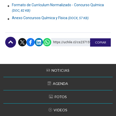
Formato de Currículum Normalizado - Concurso Química
(DOC, 82 KB)
Anexo Concursos Química y Física
(DOCX, 57 KB)
https://uchile.cl/cs237159
COPIAR
Subir
NOTICIAS
AGENDA
FOTOS
VIDEOS