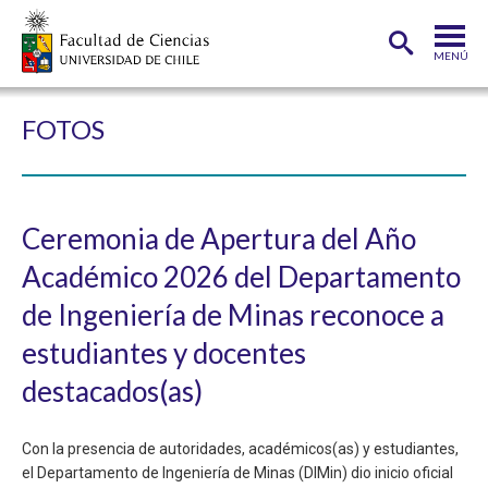
MENÚ
PORTADA
FOTOS
FACULTAD
DEPARTAMENTOS
Ceremonia de Apertura del Año
CARRERAS
Académico 2026 del Departamento
POSTGRADOS
de Ingeniería de Minas reconoce a
INVESTIGACIÓN
estudiantes y docentes
destacados(as)
ADMISIÓN
ESTUDIANTES
ACADÉMICOS
Con la presencia de autoridades, académicos(as) y estudiantes,
el Departamento de Ingeniería de Minas (DIMin) dio inicio oficial
FUNCIONARIOS
EGRESADOS