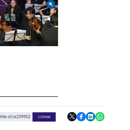
chile.cl/cs239952
COPIAR