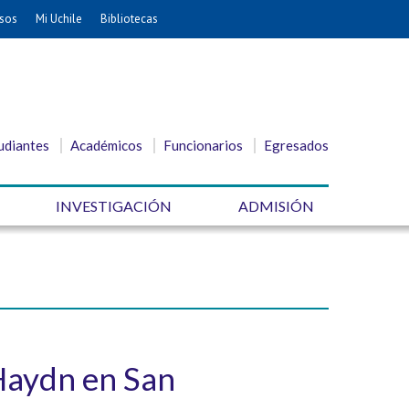
sos
Mi Uchile
Bibliotecas
udiantes
Académicos
Funcionarios
Egresados
INVESTIGACIÓN
ADMISIÓN
Haydn en San