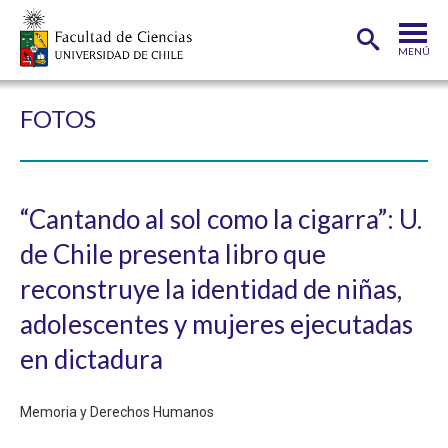
MENÚ
PORTADA
FOTOS
FACULTAD
DEPARTAMENTOS
“Cantando al sol como la cigarra”: U.
CARRERAS
de Chile presenta libro que
POSTGRADOS
reconstruye la identidad de niñas,
INVESTIGACIÓN
adolescentes y mujeres ejecutadas
en dictadura
ADMISIÓN
ESTUDIANTES
ACADÉMICOS
Memoria y Derechos Humanos
FUNCIONARIOS
EGRESADOS