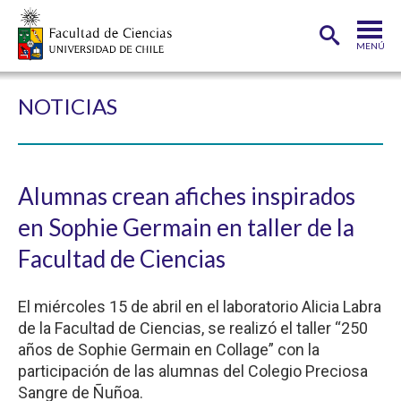
MENÚ
PORTADA
NOTICIAS
FACULTAD
DEPARTAMENTOS
Alumnas crean afiches inspirados
CARRERAS
en Sophie Germain en taller de la
POSTGRADOS
Facultad de Ciencias
INVESTIGACIÓN
El miércoles 15 de abril en el laboratorio Alicia Labra
ADMISIÓN
de la Facultad de Ciencias, se realizó el taller “250
años de Sophie Germain en Collage” con la
ESTUDIANTES
ACADÉMICOS
participación de las alumnas del Colegio Preciosa
FUNCIONARIOS
EGRESADOS
Sangre de Ñuñoa.