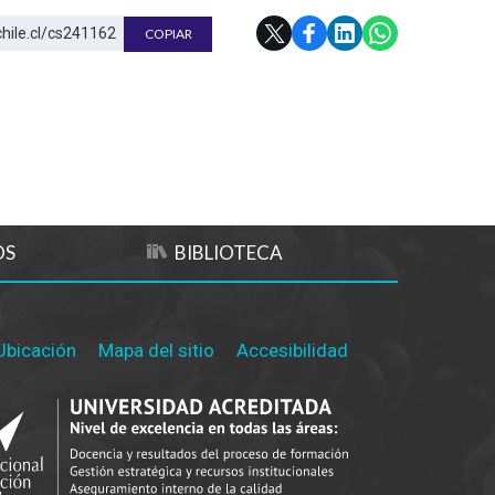
chile.cl/cs241162
COPIAR
OS
BIBLIOTECA
Ubicación
Mapa del sitio
Accesibilidad