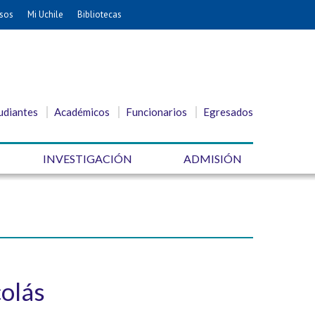
sos
Mi Uchile
Bibliotecas
udiantes
Académicos
Funcionarios
Egresados
INVESTIGACIÓN
ADMISIÓN
colás