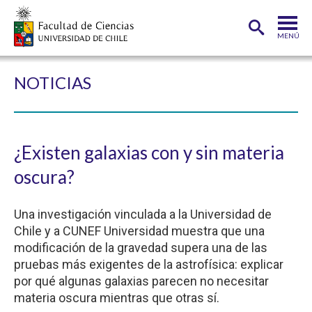
MENÚ
PORTADA
NOTICIAS
FACULTAD
DEPARTAMENTOS
¿Existen galaxias con y sin materia
CARRERAS
oscura?
POSTGRADOS
Una investigación vinculada a la Universidad de
INVESTIGACIÓN
Chile y a CUNEF Universidad muestra que una
ADMISIÓN
modificación de la gravedad supera una de las
pruebas más exigentes de la astrofísica: explicar
ESTUDIANTES
ACADÉMICOS
por qué algunas galaxias parecen no necesitar
materia oscura mientras que otras sí.
FUNCIONARIOS
EGRESADOS