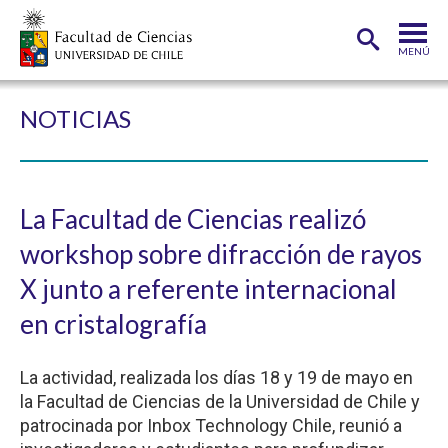
MENÚ
PORTADA
NOTICIAS
FACULTAD
DEPARTAMENTOS
La Facultad de Ciencias realizó
CARRERAS
workshop sobre difracción de rayos
POSTGRADOS
X junto a referente internacional
INVESTIGACIÓN
en cristalografía
ADMISIÓN
La actividad, realizada los días 18 y 19 de mayo en
ESTUDIANTES
ACADÉMICOS
la Facultad de Ciencias de la Universidad de Chile y
patrocinada por Inbox Technology Chile, reunió a
FUNCIONARIOS
EGRESADOS