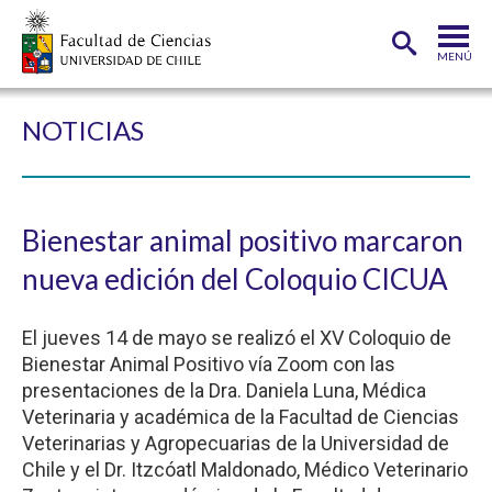
MENÚ
PORTADA
NOTICIAS
FACULTAD
DEPARTAMENTOS
Bienestar animal positivo marcaron
CARRERAS
nueva edición del Coloquio CICUA
POSTGRADOS
El jueves 14 de mayo se realizó el XV Coloquio de
INVESTIGACIÓN
Bienestar Animal Positivo vía Zoom con las
ADMISIÓN
presentaciones de la Dra. Daniela Luna, Médica
Veterinaria y académica de la Facultad de Ciencias
ESTUDIANTES
ACADÉMICOS
Veterinarias y Agropecuarias de la Universidad de
Chile y el Dr. Itzcóatl Maldonado, Médico Veterinario
FUNCIONARIOS
EGRESADOS