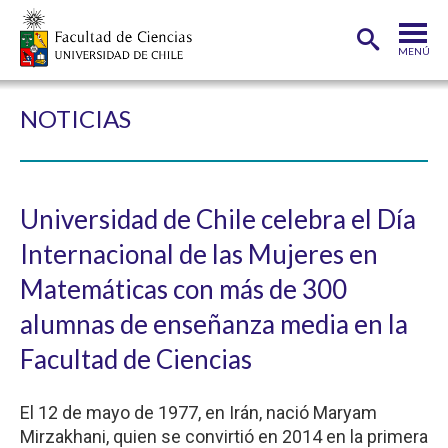
MENÚ
PORTADA
NOTICIAS
FACULTAD
DEPARTAMENTOS
Universidad de Chile celebra el Día
CARRERAS
Internacional de las Mujeres en
POSTGRADOS
Matemáticas con más de 300
INVESTIGACIÓN
alumnas de enseñanza media en la
Facultad de Ciencias
ADMISIÓN
ESTUDIANTES
ACADÉMICOS
El 12 de mayo de 1977, en Irán, nació Maryam
Mirzakhani, quien se convirtió en 2014 en la primera
FUNCIONARIOS
EGRESADOS