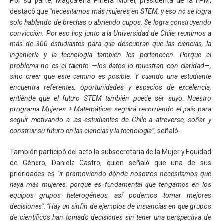
Por su parte, Magdalena Piñera Morel, presidenta de la FPM,
destacó que
"necesitamos más mujeres en STEM, y eso no se logra
solo hablando de brechas o abriendo cupos. Se logra construyendo
convicción. Por eso hoy, junto a la Universidad de Chile, reunimos a
más de 300 estudiantes para que descubran que las ciencias, la
ingeniería y la tecnología también les pertenecen. Porque el
problema no es el talento —los datos lo muestran con claridad—,
sino creer que este camino es posible. Y cuando una estudiante
encuentra referentes, oportunidades y espacios de excelencia,
entiende que el futuro STEM también puede ser suyo. Nuestro
programa Mujeres + Matemáticas seguirá recorriendo el país para
seguir motivando a las estudiantes de Chile a atreverse, soñar y
construir su futuro en las ciencias y la tecnología”
, señaló.
También participó del acto la subsecretaria de la Mujer y Equidad
de Género, Daniela Castro, quien señaló que una de sus
prioridades es
"ir promoviendo dónde nosotros necesitamos que
haya más mujeres, porque es fundamental que tengamos en los
equipos grupos heterogéneos, así podemos tomar mejores
decisiones"
.
"Hay un sinfín de ejemplos de instancias en que grupos
de científicos han tomado decisiones sin tener una perspectiva de