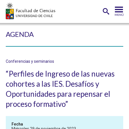
MENÚ
PORTADA
AGENDA
FACULTAD
DEPARTAMENTOS
Conferencias y seminarios
CARRERAS
“Perfiles de Ingreso de las nuevas
POSTGRADOS
cohortes a las IES. Desafíos y
INVESTIGACIÓN
Oportunidades para repensar el
ADMISIÓN
proceso formativo”
ESTUDIANTES
ACADÉMICOS
Fecha
FUNCIONARIOS
EGRESADOS
Miércoles 29 de noviembre de 2023