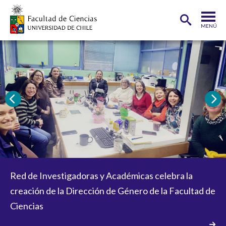
MENÚ
PORTADA
FACULTAD
DEPARTAMENTOS
CARRERAS
POSTGRADOS
INVESTIGACIÓN
Red de Investigadoras y Académicas celebra la
La Carrera de Pedagogía en Educación Media en
ADMISIÓN
creación de la Dirección de Género de la Facultad de
Biología y Química recibirá visita de pares
ESTUDIANTES
ACADÉMICOS
Ciencias
evaluadores en el marco de su proceso de
reacreditación
FUNCIONARIOS
EGRESADOS