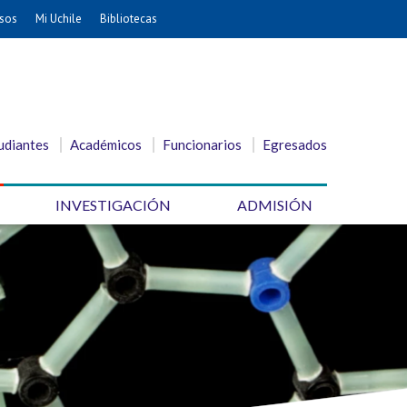
sos
Mi Uchile
Bibliotecas
udiantes
Académicos
Funcionarios
Egresados
INVESTIGACIÓN
ADMISIÓN