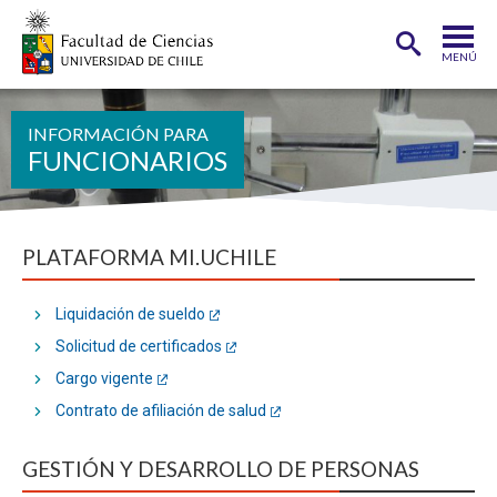
MENÚ
PORTADA
FUNCIONARIOS
FACULTAD
DEPARTAMENTOS
CARRERAS
PLATAFORMA MI.UCHILE
POSTGRADOS
Liquidación de sueldo
INVESTIGACIÓN
Solicitud de certificados
Cargo vigente
ADMISIÓN
Contrato de afiliación de salud
ESTUDIANTES
ACADÉMICOS
GESTIÓN Y DESARROLLO DE PERSONAS
FUNCIONARIOS
EGRESADOS