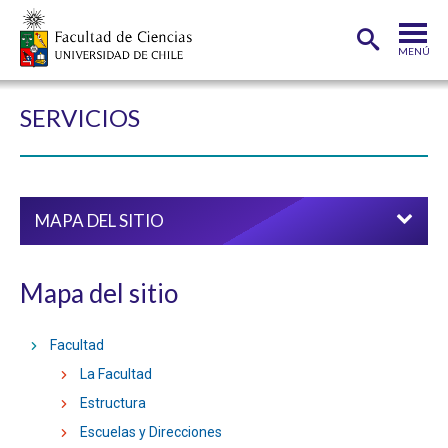
MENÚ
PORTADA
SERVICIOS
FACULTAD
DEPARTAMENTOS
MAPA DEL SITIO
CARRERAS
POSTGRADOS
Mapa del sitio
INVESTIGACIÓN
Facultad
ADMISIÓN
La Facultad
ESTUDIANTES
ACADÉMICOS
Estructura
Escuelas y Direcciones
FUNCIONARIOS
EGRESADOS