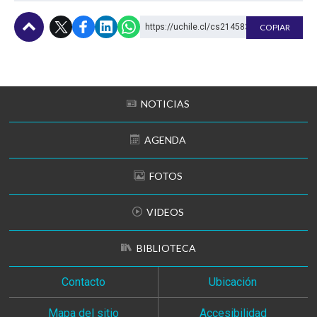
https://uchile.cl/cs214583
COPIAR
Subir
NOTICIAS
AGENDA
FOTOS
VIDEOS
BIBLIOTECA
Contacto
Ubicación
Mapa del sitio
Accesibilidad