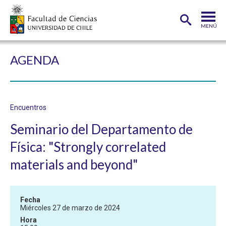
MENÚ
PORTADA
AGENDA
FACULTAD
DEPARTAMENTOS
Encuentros
CARRERAS
Seminario del Departamento de
POSTGRADOS
Física: "Strongly correlated
INVESTIGACIÓN
materials and beyond"
ADMISIÓN
ESTUDIANTES
ACADÉMICOS
Fecha
Miércoles 27 de marzo de 2024
FUNCIONARIOS
EGRESADOS
Hora