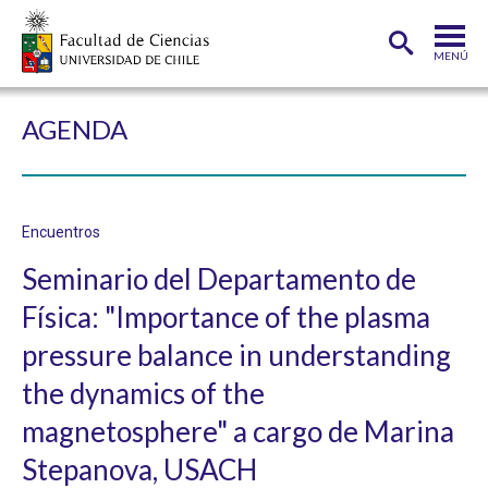
MENÚ
PORTADA
AGENDA
FACULTAD
DEPARTAMENTOS
Encuentros
CARRERAS
Seminario del Departamento de
POSTGRADOS
Física: "Importance of the plasma
INVESTIGACIÓN
pressure balance in understanding
ADMISIÓN
the dynamics of the
magnetosphere" a cargo de Marina
ESTUDIANTES
ACADÉMICOS
Stepanova, USACH
FUNCIONARIOS
EGRESADOS