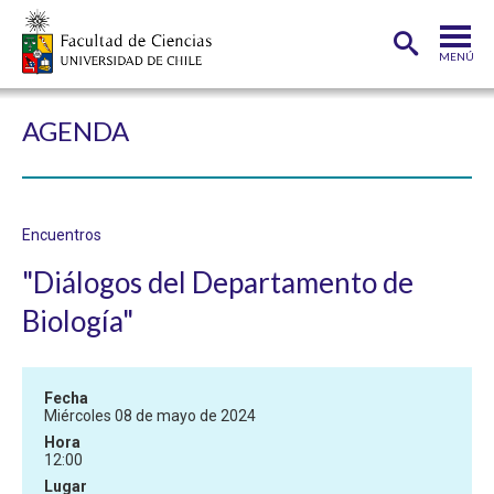
MENÚ
PORTADA
AGENDA
FACULTAD
DEPARTAMENTOS
Encuentros
CARRERAS
"Diálogos del Departamento de
POSTGRADOS
Biología"
INVESTIGACIÓN
ADMISIÓN
Fecha
Miércoles 08 de mayo de 2024
ESTUDIANTES
ACADÉMICOS
Hora
12:00
FUNCIONARIOS
EGRESADOS
Lugar