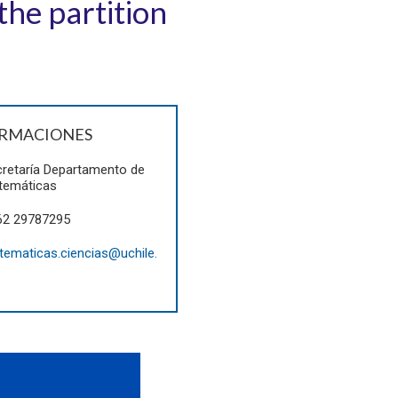
the partition
RMACIONES
retaría Departamento de
temáticas
62 29787295
ematicas.ciencias@uchile.