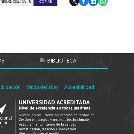
chile.cl/cs216818
COPIAR
OS
BIBLIOTECA
Ubicación
Mapa del sitio
Accesibilidad