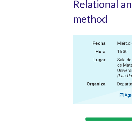
Relational an
method
Fecha
Miérco
Hora
16:30
Lugar
Sala de
de Mate
Univers
(Las P
Organiza
Depart
Agre