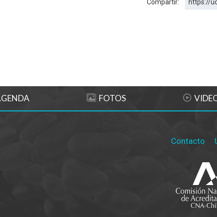
Compartir:
https://u
AGENDA
FOTOS
VIDE
Contacto