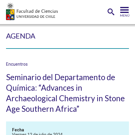
MENÚ
PORTADA
AGENDA
FACULTAD
DEPARTAMENTOS
Encuentros
CARRERAS
Seminario del Departamento de
POSTGRADOS
Química: “Advances in
INVESTIGACIÓN
Archaeological Chemistry in Stone
ADMISIÓN
Age Southern Africa”
ESTUDIANTES
ACADÉMICOS
Fecha
FUNCIONARIOS
EGRESADOS
Viernes 12 de julio de 2024