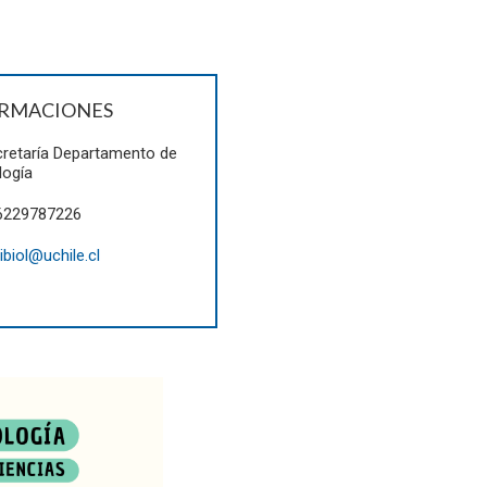
RMACIONES
retaría Departamento de
logía
6229787226
ibiol@uchile.cl