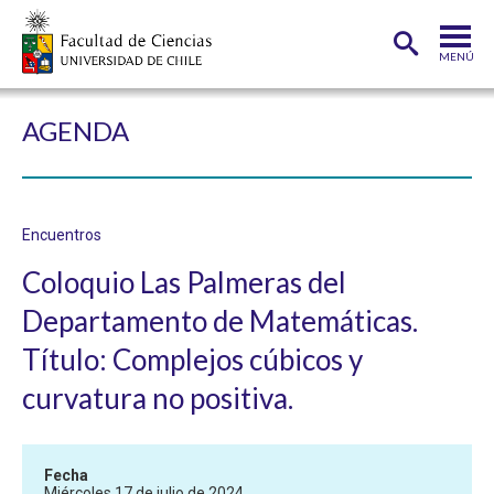
MENÚ
PORTADA
AGENDA
FACULTAD
DEPARTAMENTOS
Encuentros
CARRERAS
Coloquio Las Palmeras del
POSTGRADOS
Departamento de Matemáticas.
INVESTIGACIÓN
Título: Complejos cúbicos y
ADMISIÓN
curvatura no positiva.
ESTUDIANTES
ACADÉMICOS
Fecha
FUNCIONARIOS
EGRESADOS
Miércoles 17 de julio de 2024