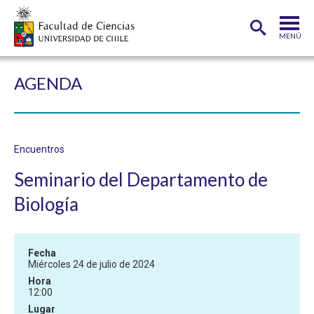
MENÚ
PORTADA
AGENDA
FACULTAD
DEPARTAMENTOS
Encuentros
CARRERAS
Seminario del Departamento de
POSTGRADOS
Biología
INVESTIGACIÓN
ADMISIÓN
Fecha
Miércoles 24 de julio de 2024
ESTUDIANTES
ACADÉMICOS
Hora
12:00
FUNCIONARIOS
EGRESADOS
Lugar