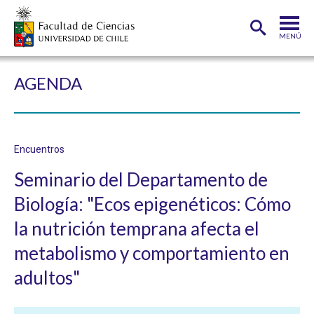
MENÚ
PORTADA
AGENDA
FACULTAD
DEPARTAMENTOS
Encuentros
CARRERAS
Seminario del Departamento de
POSTGRADOS
Biología: "Ecos epigenéticos: Cómo
INVESTIGACIÓN
la nutrición temprana afecta el
ADMISIÓN
metabolismo y comportamiento en
adultos"
ESTUDIANTES
ACADÉMICOS
FUNCIONARIOS
EGRESADOS