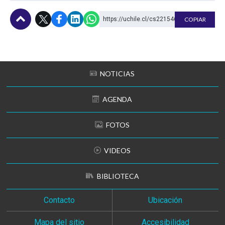
https://uchile.cl/cs221546
COPIAR
Subir
NOTICIAS
AGENDA
FOTOS
VIDEOS
BIBLIOTECA
Contacto
Ubicación
Mapa del sitio
Accesibilidad