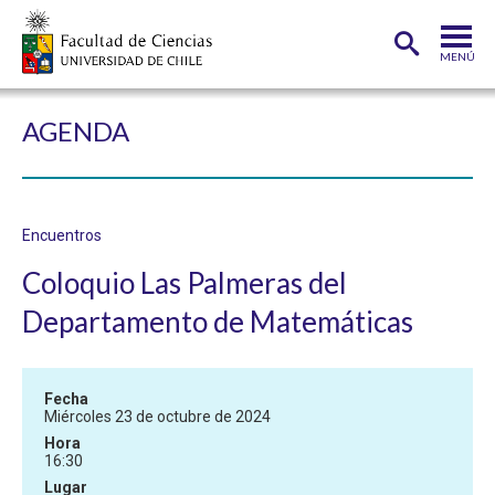
MENÚ
PORTADA
AGENDA
FACULTAD
DEPARTAMENTOS
Encuentros
CARRERAS
Coloquio Las Palmeras del
POSTGRADOS
Departamento de Matemáticas
INVESTIGACIÓN
ADMISIÓN
Fecha
Miércoles 23 de octubre de 2024
ESTUDIANTES
ACADÉMICOS
Hora
16:30
FUNCIONARIOS
EGRESADOS
Lugar