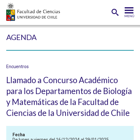
MENÚ
PORTADA
AGENDA
FACULTAD
DEPARTAMENTOS
Encuentros
CARRERAS
Llamado a Concurso Académico
POSTGRADOS
para los Departamentos de Biología
INVESTIGACIÓN
y Matemáticas de la Facultad de
ADMISIÓN
Ciencias de la Universidad de Chile
ESTUDIANTES
ACADÉMICOS
Fecha
FUNCIONARIOS
EGRESADOS
De lunes a viernes del 16/12/2024 al 29/01/2025