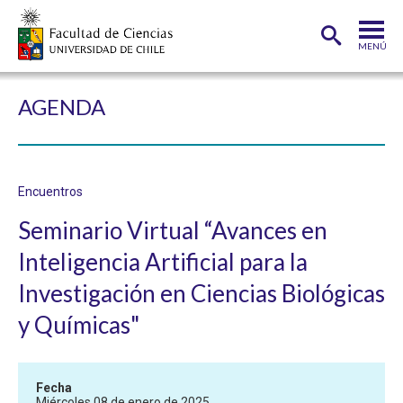
MENÚ
PORTADA
AGENDA
FACULTAD
DEPARTAMENTOS
Encuentros
CARRERAS
Seminario Virtual “Avances en
POSTGRADOS
Inteligencia Artificial para la
INVESTIGACIÓN
Investigación en Ciencias Biológicas
ADMISIÓN
y Químicas"
ESTUDIANTES
ACADÉMICOS
Fecha
FUNCIONARIOS
EGRESADOS
Miércoles 08 de enero de 2025