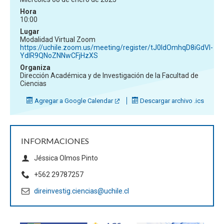
Hora
10:00
Lugar
Modalidad Virtual Zoom
https://uchile.zoom.us/meeting/register/tJ0ldOmhqD8iGdVl-
YdIR9QNoZNNwCFjHzXS
Organiza
Dirección Académica y de Investigación de la Facultad de
Ciencias
Agregar a Google Calendar
Descargar archivo .ics
INFORMACIONES
Jéssica Olmos Pinto
+562 29787257
direinvestig.ciencias@uchile.cl