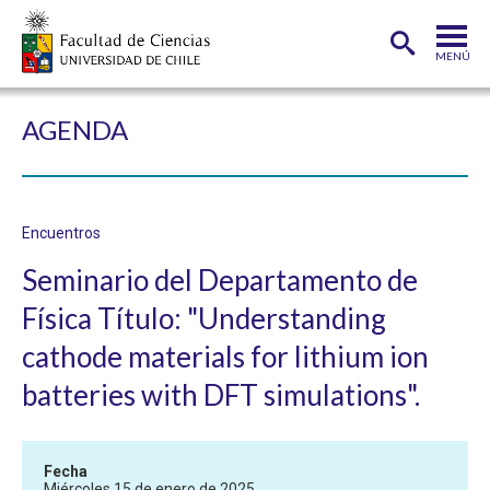
MENÚ
PORTADA
AGENDA
FACULTAD
DEPARTAMENTOS
Encuentros
CARRERAS
Seminario del Departamento de
POSTGRADOS
Física Título: "Understanding
INVESTIGACIÓN
cathode materials for lithium ion
ADMISIÓN
batteries with DFT simulations".
ESTUDIANTES
ACADÉMICOS
Fecha
FUNCIONARIOS
EGRESADOS
Miércoles 15 de enero de 2025