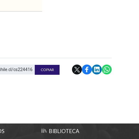
chile.cl/cs224416
COPIAR
OS
BIBLIOTECA