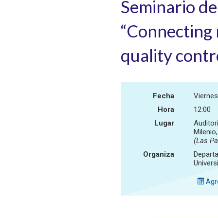
Seminario de
“Connecting 
quality contr
Fecha
Viernes
Hora
12:00
Lugar
Auditor
Milenio
(Las P
Organiza
Departa
Univers
Agre