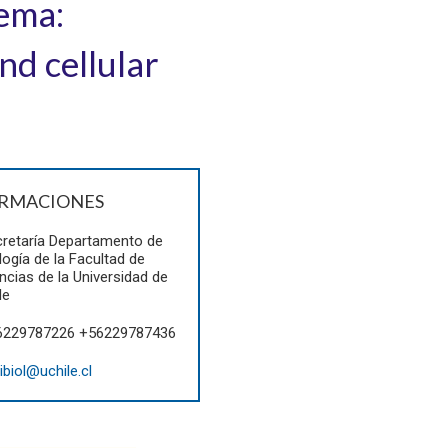
ema:
d cellular
RMACIONES
retaría Departamento de
logía de la Facultad de
ncias de la Universidad de
le
6229787226 +56229787436
ibiol@uchile.cl