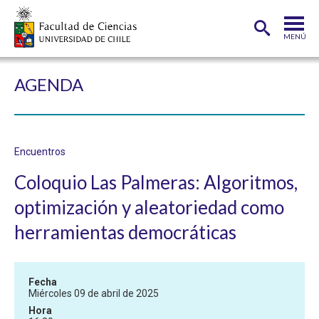
MENÚ
PORTADA
AGENDA
FACULTAD
DEPARTAMENTOS
Encuentros
CARRERAS
Coloquio Las Palmeras: Algoritmos,
POSTGRADOS
optimización y aleatoriedad como
INVESTIGACIÓN
herramientas democráticas
ADMISIÓN
ESTUDIANTES
ACADÉMICOS
Fecha
Miércoles 09 de abril de 2025
FUNCIONARIOS
EGRESADOS
Hora