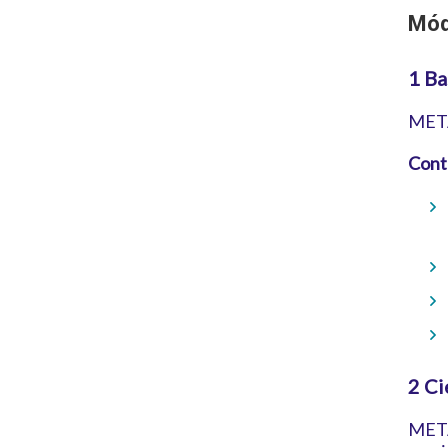
Mód
1 Ba
META:
Cont
2 Ci
META