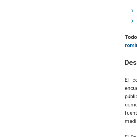
Todo
romin
Des
El c
encue
públ
comu
fuen
mediá