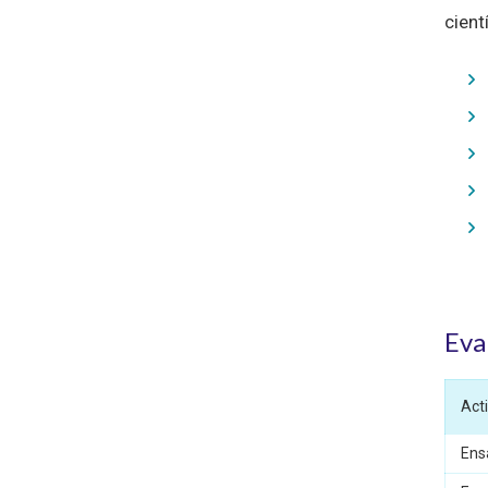
cient
Eva
Act
Ens