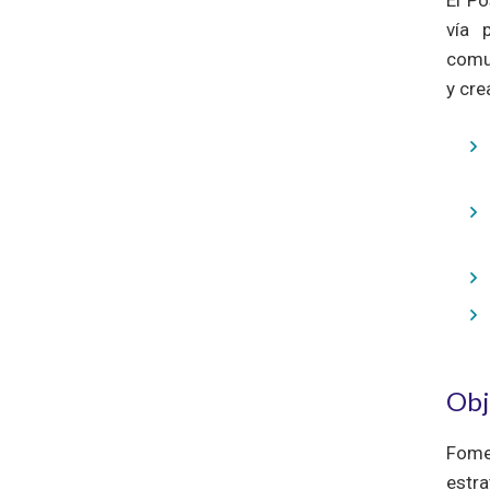
El Po
vía 
comun
y cre
Obj
Fome
estr