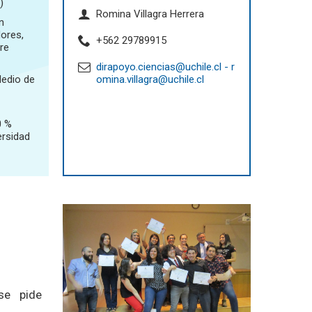
)
Romina Villagra Herrera
n
dores,
+562 29789915
tre
dirapoyo.ciencias@uchile.cl - r
Medio de
omina.villagra@uchile.cl
0 %
ersidad
se pide