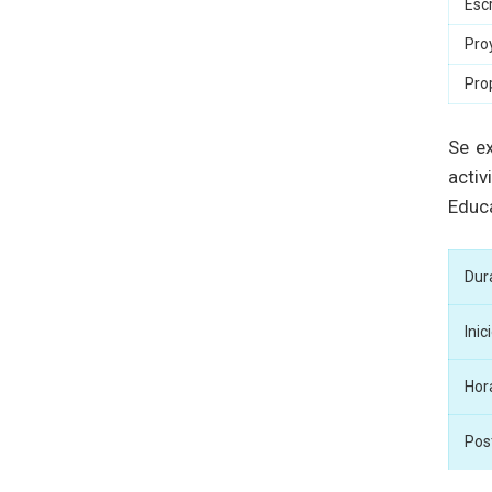
Esc
Pro
Pro
Se ex
activ
Educ
Dur
Inic
Hor
Pos