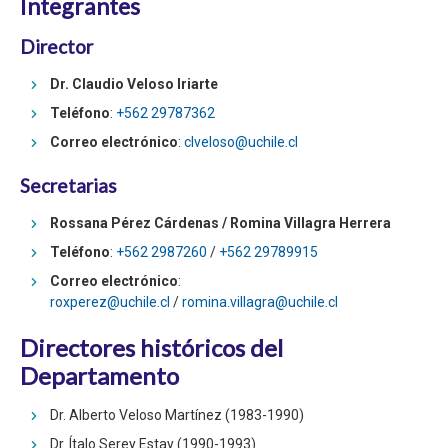
Integrantes
Director
Dr. Claudio Veloso Iriarte
Teléfono
:
+562 29787362
Correo electrónico
:
clveloso@uchile.cl
Secretarias
Rossana Pérez Cárdenas / Romina Villagra Herrera
Teléfono
:
+562 2987260
/
+562 29789915
Correo electrónico
:
roxperez@uchile.cl
/
romina.villagra@uchile.cl
Directores históricos del
Departamento
Dr. Alberto Veloso Martínez (1983-1990)
Dr. Ítalo Serey Estay (1990-1993)