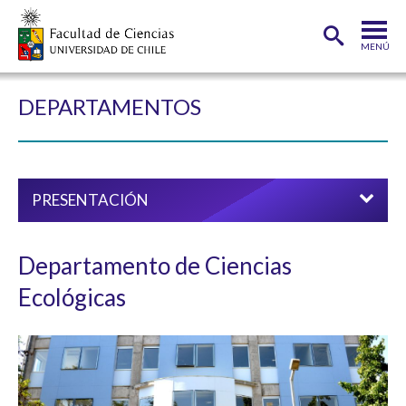
MENÚ
PORTADA
DEPARTAMENTOS
FACULTAD
DEPARTAMENTOS
PRESENTACIÓN
CARRERAS
POSTGRADOS
Departamento de Ciencias
INVESTIGACIÓN
Ecológicas
ADMISIÓN
ESTUDIANTES
ACADÉMICOS
FUNCIONARIOS
EGRESADOS