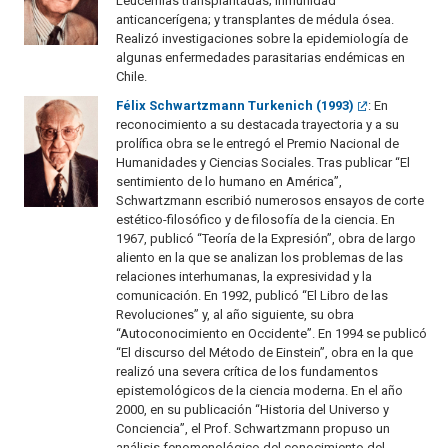
Leucemias transplantadas; inmunidad
anticancerígena; y transplantes de médula ósea.
Realizó investigaciones sobre la epidemiología de
algunas enfermedades parasitarias endémicas en
Chile.
Félix Schwartzmann Turkenich (1993)
: En
reconocimiento a su destacada trayectoria y a su
prolífica obra se le entregó el Premio Nacional de
Humanidades y Ciencias Sociales. Tras publicar “El
sentimiento de lo humano en América”,
Schwartzmann escribió numerosos ensayos de corte
estético-filosófico y de filosofía de la ciencia. En
1967, publicó “Teoría de la Expresión”, obra de largo
aliento en la que se analizan los problemas de las
relaciones interhumanas, la expresividad y la
comunicación. En 1992, publicó “El Libro de las
Revoluciones” y, al año siguiente, su obra
“Autoconocimiento en Occidente”. En 1994 se publicó
“El discurso del Método de Einstein”, obra en la que
realizó una severa crítica de los fundamentos
epistemológicos de la ciencia moderna. En el año
2000, en su publicación “Historia del Universo y
Conciencia”, el Prof. Schwartzmann propuso un
análisis fenomenológico del conocimiento del