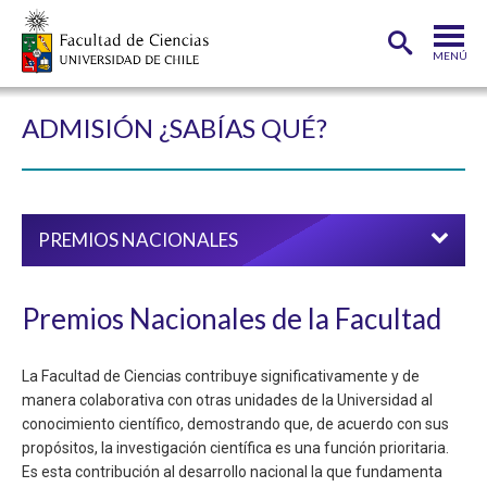
MENÚ
PORTADA
ADMISIÓN
¿SABÍAS QUÉ?
FACULTAD
DEPARTAMENTOS
PREMIOS NACIONALES
CARRERAS
POSTGRADOS
Premios Nacionales de la Facultad
INVESTIGACIÓN
La Facultad de Ciencias contribuye significativamente y de
ADMISIÓN
manera colaborativa con otras unidades de la Universidad al
conocimiento científico, demostrando que, de acuerdo con sus
ESTUDIANTES
ACADÉMICOS
propósitos, la investigación científica es una función prioritaria.
Es esta contribución al desarrollo nacional la que fundamenta
FUNCIONARIOS
EGRESADOS