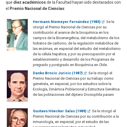
que
diez académicos
de la Facultad hayan sido destacados con
el
Premio Nacional de Ciencias
:
Hermann Niemeyer Fernández (1983)
: Se le
otorgó el Premio Nacional de Ciencias por su
contribución al avance de la bioquímica en los
campos de la Bioenergética; del metabolismo de los
hidratos de carbono; de la regulación metabólica de
las enzimas, en especial del estudio del metabolismo
de la célula hepática; y por su preocupación por el
establecimiento y desarrollo de los Programas de
pregrado y postgrado en Bioquímica en Chile.
Danko Brncic Juricic (1987)
: Se le otorgó el
Premio Nacional de Ciencias por su trabajo como
genetista, en especial, por los estudios sobre la
Ecología, Dinámica Poblacional y Estructura Genética
de las poblaciones del díptero Drosophila pavani.
Gustavo Höecker Salas (1989)
: Se le otorgó el
Premio Nacional de Ciencias por su contribución a la
inmunología, en especial, por el estudio de las