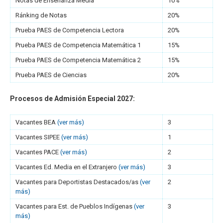
Notas de Enseñanza Media
10%
Ránking de Notas
20%
Prueba PAES de Competencia Lectora
20%
Prueba PAES de Competencia Matemática 1
15%
Prueba PAES de Competencia Matemática 2
15%
Prueba PAES de Ciencias
20%
Procesos de Admisión Especial 2027:
Vacantes BEA
(ver más)
3
Vacantes SIPEE
(ver más)
1
Vacantes PACE
(ver más)
2
Vacantes Ed. Media en el Extranjero
(ver más)
3
Vacantes para Deportistas Destacados/as
(ver
2
más)
Vacantes para Est. de Pueblos Indígenas
(ver
3
más)