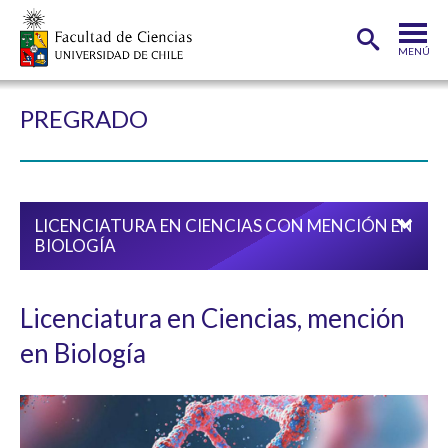
MENÚ
PORTADA
PREGRADO
FACULTAD
DEPARTAMENTOS
LICENCIATURA EN CIENCIAS CON MENCIÓN EN
CARRERAS
BIOLOGÍA
POSTGRADOS
INVESTIGACIÓN
Licenciatura en Ciencias, mención
en Biología
ADMISIÓN
ESTUDIANTES
ACADÉMICOS
FUNCIONARIOS
EGRESADOS