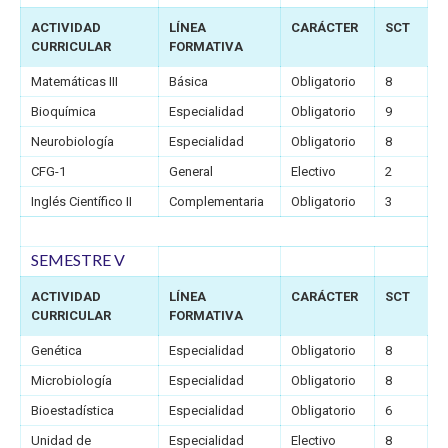
ACTIVIDAD
LÍNEA
CARÁCTER
SCT
CURRICULAR
FORMATIVA
Matemáticas III
Básica
Obligatorio
8
Bioquímica
Especialidad
Obligatorio
9
Neurobiología
Especialidad
Obligatorio
8
CFG-1
General
Electivo
2
Inglés Científico II
Complementaria
Obligatorio
3
SEMESTRE V
ACTIVIDAD
LÍNEA
CARÁCTER
SCT
CURRICULAR
FORMATIVA
Genética
Especialidad
Obligatorio
8
Microbiología
Especialidad
Obligatorio
8
Bioestadística
Especialidad
Obligatorio
6
Unidad de
Especialidad
Electivo
8