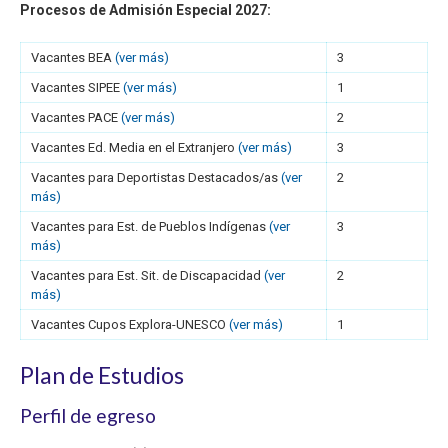
Procesos de Admisión Especial 2027:
Vacantes BEA
(ver más)
3
Vacantes SIPEE
(ver más)
1
Vacantes PACE
(ver más)
2
Vacantes Ed. Media en el Extranjero
(ver más)
3
Vacantes para Deportistas Destacados/as
(ver
2
más)
Vacantes para Est. de Pueblos Indígenas
(ver
3
más)
Vacantes para Est. Sit. de Discapacidad
(ver
2
más)
Vacantes Cupos Explora-UNESCO
(ver más)
1
Plan de Estudios
Perfil de egreso