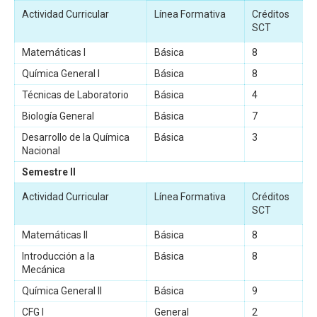
Actividad Curricular
Línea Formativa
Créditos
SCT
Matemáticas I
Básica
8
Química General I
Básica
8
Técnicas de Laboratorio
Básica
4
Biología General
Básica
7
Desarrollo de la Química
Básica
3
Nacional
Semestre II
Actividad Curricular
Línea Formativa
Créditos
SCT
Matemáticas II
Básica
8
Introducción a la
Básica
8
Mecánica
Química General II
Básica
9
CFG I
General
2