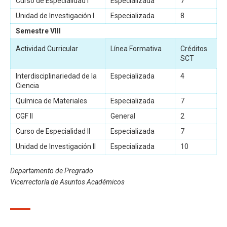
Curso de Especialidad I
Especializada
7
Unidad de Investigación I
Especializada
8
Semestre VIII
Actividad Curricular
Línea Formativa
Créditos
SCT
Interdisciplinariedad de la
Especializada
4
Ciencia
Química de Materiales
Especializada
7
CGF II
General
2
Curso de Especialidad II
Especializada
7
Unidad de Investigación II
Especializada
10
Departamento de Pregrado
Vicerrectoría de Asuntos Académicos