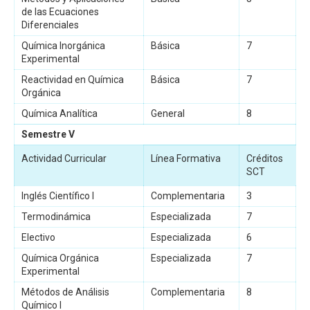
de las Ecuaciones
Diferenciales
Química Inorgánica
Básica
7
Experimental
Reactividad en Química
Básica
7
Orgánica
Química Analítica
General
8
Semestre V
Actividad Curricular
Línea Formativa
Créditos
SCT
Inglés Científico I
Complementaria
3
Termodinámica
Especializada
7
Electivo
Especializada
6
Química Orgánica
Especializada
7
Experimental
Métodos de Análisis
Complementaria
8
Químico I