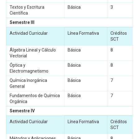
Textos y Escritura
Básica
3
Científica
Semestre III
Actividad Curricular
Línea Formativa
Créditos
SCT
Álgebra Lineal y Cálculo
Básica
8
Vectorial
Óptica y
Básica
8
Electromagnetismo
Química Inorgánica
Básica
7
General
Fundamentos de Química
Básica
7
Orgánica
Semestre IV
Actividad Curricular
Línea Formativa
Créditos
SCT
Métodos y Aplicaciones
Básica
8