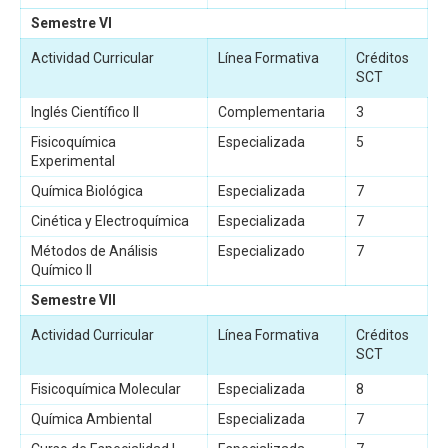
Semestre VI
Actividad Curricular
Línea Formativa
Créditos
SCT
Inglés Científico II
Complementaria
3
Fisicoquímica
Especializada
5
Experimental
Química Biológica
Especializada
7
Cinética y Electroquímica
Especializada
7
Métodos de Análisis
Especializado
7
Químico II
Semestre VII
Actividad Curricular
Línea Formativa
Créditos
SCT
Fisicoquímica Molecular
Especializada
8
Química Ambiental
Especializada
7