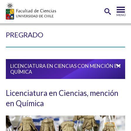
MENÚ
PORTADA
PREGRADO
FACULTAD
DEPARTAMENTOS
LICENCIATURA EN CIENCIAS CON MENCIÓN EN
CARRERAS
QUÍMICA
POSTGRADOS
INVESTIGACIÓN
Licenciatura en Ciencias, mención
en Química
ADMISIÓN
ESTUDIANTES
ACADÉMICOS
FUNCIONARIOS
EGRESADOS