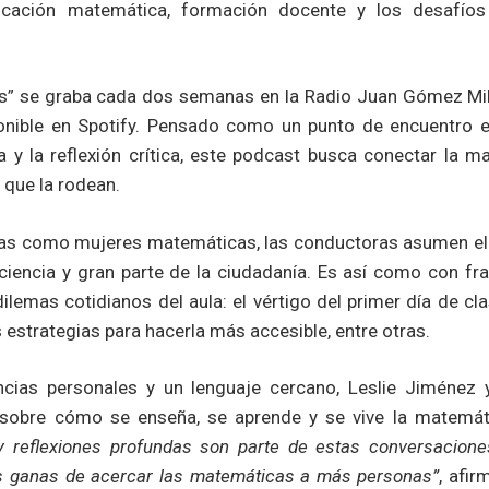
ucación matemática, formación docente y los desafío
” se graba cada dos semanas en la Radio Juan Gómez Mill
onible en Spotify. Pensado como un punto de encuentro en
la y la reflexión crítica, este podcast busca conectar la m
s que la rodean.
as como mujeres matemáticas, las conductoras asumen el d
 ciencia y gran parte de la ciudadanía. Es así como con fra
lemas cotidianos del aula: el vértigo del primer día de cl
s estrategias para hacerla más accesible, entre otras.
ncias personales y un lenguaje cercano, Leslie Jiméne
ar sobre cómo se enseña, se aprende y se vive la matemát
 y reflexiones profundas son parte de estas conversacion
s ganas de acercar las matemáticas a más personas”
, afi