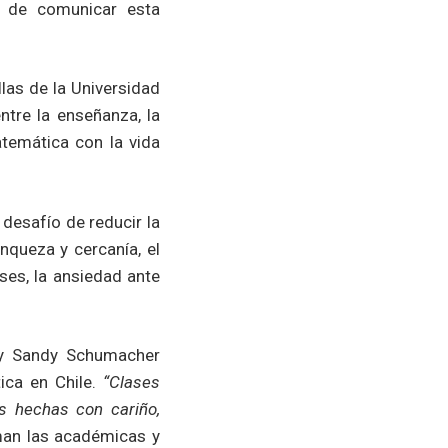
s de comunicar esta
as de la Universidad
tre la enseñanza, la
atemática con la vida
esafío de reducir la
nqueza y cercanía, el
ases, la ansiedad ante
z y Sandy Schumacher
ica en Chile.
“Clases
es hechas con cariño,
rman las académicas y