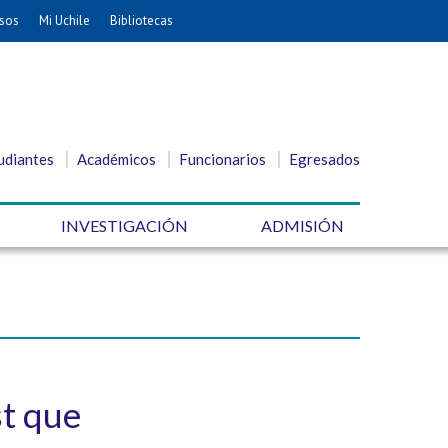
sos
Mi Uchile
Bibliotecas
udiantes
Académicos
Funcionarios
Egresados
INVESTIGACIÓN
ADMISIÓN
st que