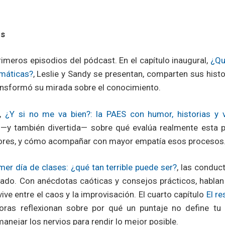
es
primeros episodios del pódcast. En el capítulo inaugural,
¿Qu
máticas?
, Leslie y Sandy se presentan, comparten sus histo
nsformó su mirada sobre el conocimiento.
o,
¿Y si no me va bien?: la PAES con humor, historias y 
 —y también divertida— sobre qué evalúa realmente esta p
sores, y cómo acompañar con mayor empatía esos procesos
mer día de clases: ¿qué tan terrible puede ser?
, las conduc
ado. Con anécdotas caóticas y consejos prácticos, hablan 
ive entre el caos y la improvisación. El cuarto capítulo
El r
oras reflexionan sobre por qué un puntaje no define tu
anejar los nervios para rendir lo mejor posible.