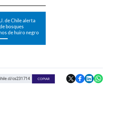
U. de Chile alerta
 de bosques
nos de huiro negro
chile.cl/cs231714
COPIAR