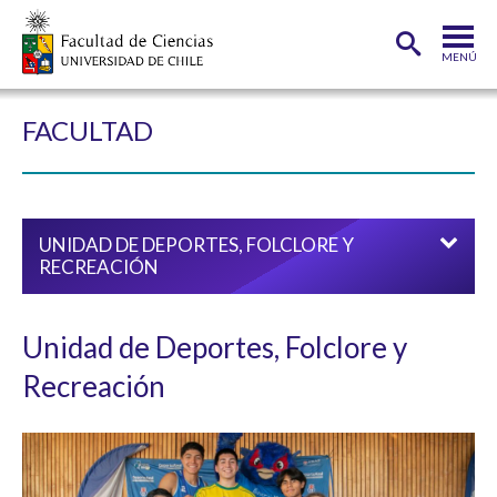
MENÚ
PORTADA
FACULTAD
FACULTAD
DEPARTAMENTOS
UNIDAD DE DEPORTES, FOLCLORE Y
CARRERAS
RECREACIÓN
POSTGRADOS
Unidad de Deportes, Folclore y
INVESTIGACIÓN
Recreación
ADMISIÓN
ESTUDIANTES
ACADÉMICOS
FUNCIONARIOS
EGRESADOS