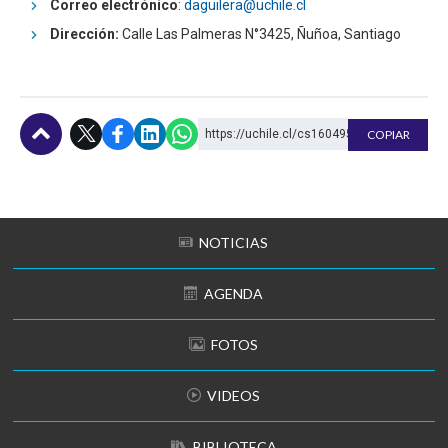
Correo electrónico
:
daguilera@uchile.cl
Dirección:
Calle Las Palmeras N°3425, Ñuñoa, Santiago
https://uchile.cl/cs160495
COPIAR
Subir
NOTICIAS
AGENDA
FOTOS
VIDEOS
BIBLIOTECA