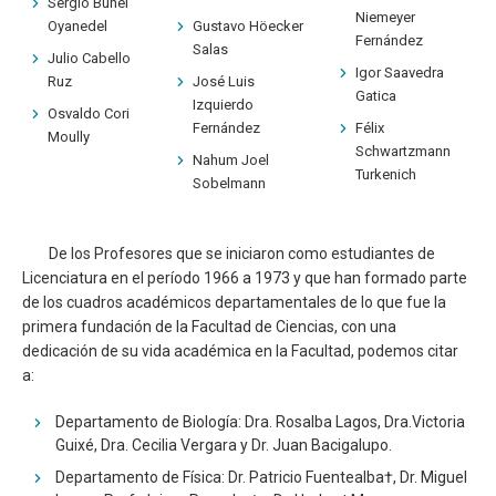
Sergio Bunel
Niemeyer
Oyanedel
Gustavo Höecker
Fernández
Salas
Julio Cabello
Igor Saavedra
Ruz
José Luis
Gatica
Izquierdo
Osvaldo Cori
Fernández
Félix
Moully
Schwartzmann
Nahum Joel
Turkenich
Sobelmann
De los Profesores que se iniciaron como estudiantes de
Licenciatura en el período 1966 a 1973 y que han formado parte
de los cuadros académicos departamentales de lo que fue la
primera fundación de la Facultad de Ciencias, con una
dedicación de su vida académica en la Facultad, podemos citar
a:
Departamento de Biología: Dra. Rosalba Lagos, Dra.Victoria
Guixé, Dra. Cecilia Vergara y Dr. Juan Bacigalupo.
Departamento de Física: Dr. Patricio Fuentealba†, Dr. Miguel