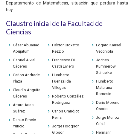
Departamento de Matemáticas, situación que perdura hasta
hoy.
Claustro inicial de la Facultad de
Ciencias
César Abuauad
Héctor Croxatto
Edgard Kausel
Abujatum
Rezzio
Vecchiola
Gabriel Alvial
Francesco Di
Jochen
Cáceres
Castri Liviero
Kummerow
Schuelke
Carlos Andrade
Humberto
Plaza
Fuenzalida
Humberto
Villegas
Maturana
Claudio Anguita
Romesín
Cáceres
Roberto González
Rodríguez
Dario Moreno
Arturo Arias
Osorio
Suárez
Carlos Grandjot
Reins
Jorge Muñoz
Danko Brncic
Cristi
Yuricic
Jorge Hodgson
Gibson
Hermann