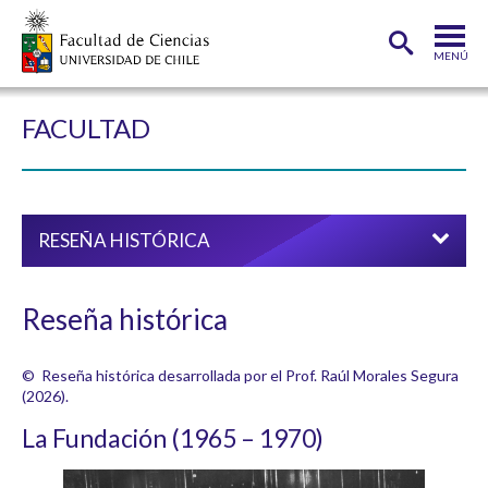
MENÚ
PORTADA
FACULTAD
FACULTAD
DEPARTAMENTOS
RESEÑA HISTÓRICA
CARRERAS
POSTGRADOS
Reseña histórica
INVESTIGACIÓN
© Reseña histórica desarrollada por el Prof. Raúl Morales Segura
ADMISIÓN
(2026).
ESTUDIANTES
ACADÉMICOS
La Fundación (1965 – 1970)
FUNCIONARIOS
EGRESADOS