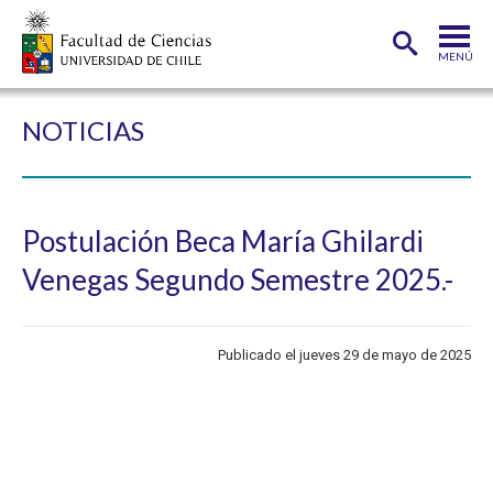
MENÚ
PORTADA
NOTICIAS
FACULTAD
DEPARTAMENTOS
Postulación Beca María Ghilardi
CARRERAS
Venegas Segundo Semestre 2025.-
POSTGRADOS
INVESTIGACIÓN
Publicado el jueves 29 de mayo de 2025
ADMISIÓN
ESTUDIANTES
ACADÉMICOS
FUNCIONARIOS
EGRESADOS