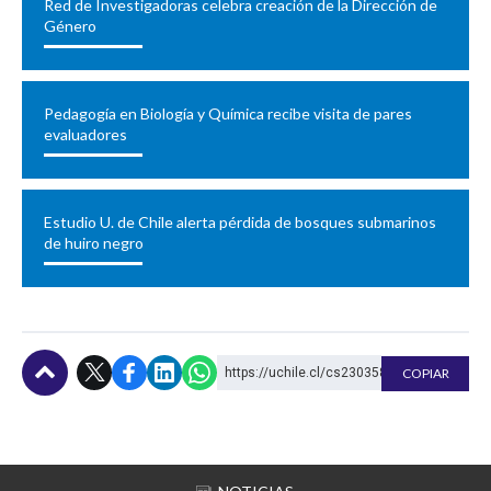
Red de Investigadoras celebra creación de la Dirección de
Género
Pedagogía en Biología y Química recibe visita de pares
evaluadores
Estudio U. de Chile alerta pérdida de bosques submarinos
de huiro negro
https://uchile.cl/cs230358
COPIAR
Subir