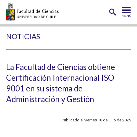
MENÚ
PORTADA
NOTICIAS
FACULTAD
DEPARTAMENTOS
La Facultad de Ciencias obtiene
CARRERAS
Certificación Internacional ISO
POSTGRADOS
9001 en su sistema de
INVESTIGACIÓN
Administración y Gestión
ADMISIÓN
ESTUDIANTES
Publicado el viernes 18 de julio de 2025
ACADÉMICOS
FUNCIONARIOS
EGRESADOS