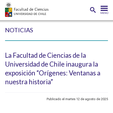
MENÚ
PORTADA
NOTICIAS
FACULTAD
DEPARTAMENTOS
La Facultad de Ciencias de la
CARRERAS
Universidad de Chile inaugura la
POSTGRADOS
exposición “Orígenes: Ventanas a
INVESTIGACIÓN
nuestra historia”
ADMISIÓN
ESTUDIANTES
Publicado el martes 12 de agosto de 2025
ACADÉMICOS
FUNCIONARIOS
EGRESADOS