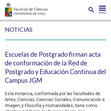
MENÚ
PORTADA
NOTICIAS
FACULTAD
DEPARTAMENTOS
Escuelas de Postgrado firman acta
CARRERAS
de conformación de la Red de
POSTGRADOS
Postgrado y Educación Continua del
INVESTIGACIÓN
Campus JGM
ADMISIÓN
Esta instancia, conformada por las facultades de
ESTUDIANTES
ACADÉMICOS
Artes, Ciencias, Ciencias Sociales, Comunicación e
Imagen, y Filosofía y Humanidades, tiene como
FUNCIONARIOS
EGRESADOS