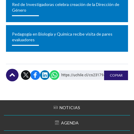
Red de Investigadoras celebra creación de la Dirección de
Género
Pedagogía en Biología y Química recibe visita de pares
evaluadores
https://uchile.cl/cs231794
COPIAR
Subir
NOTICIAS
AGENDA