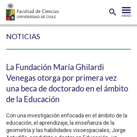
MENÚ
PORTADA
NOTICIAS
FACULTAD
DEPARTAMENTOS
La Fundación María Ghilardi
CARRERAS
Venegas otorga por primera vez
POSTGRADOS
una beca de doctorado en el ámbito
INVESTIGACIÓN
de la Educación
ADMISIÓN
Con una investigación enfocada en el ámbito de la
ESTUDIANTES
ACADÉMICOS
educación, el aprendizaje, la enseñanza de la
geometría y las habilidades visoespaciales, Jorge
FUNCIONARIOS
EGRESADOS