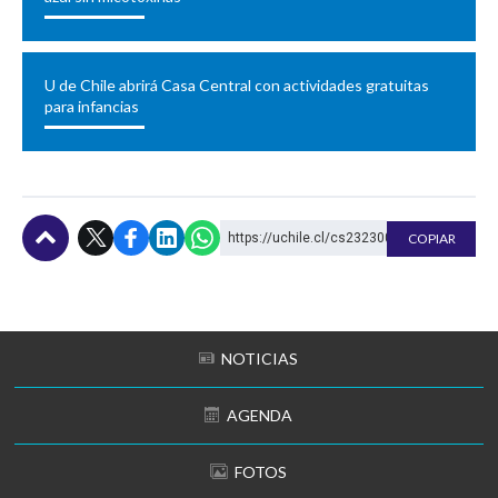
U de Chile abrirá Casa Central con actividades gratuitas
para infancias
https://uchile.cl/cs232300
COPIAR
Subir
NOTICIAS
AGENDA
FOTOS