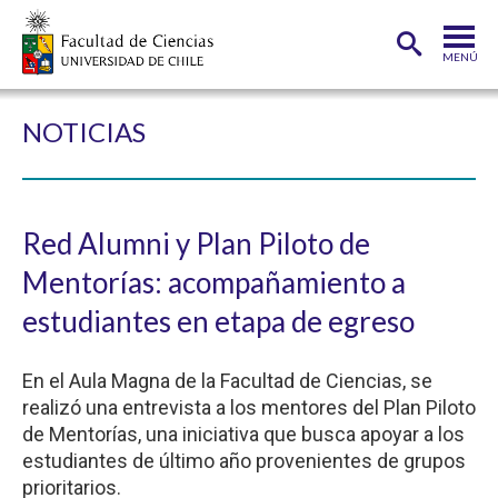
MENÚ
PORTADA
NOTICIAS
FACULTAD
DEPARTAMENTOS
Red Alumni y Plan Piloto de
CARRERAS
Mentorías: acompañamiento a
POSTGRADOS
estudiantes en etapa de egreso
INVESTIGACIÓN
En el Aula Magna de la Facultad de Ciencias, se
ADMISIÓN
realizó una entrevista a los mentores del Plan Piloto
de Mentorías, una iniciativa que busca apoyar a los
ESTUDIANTES
ACADÉMICOS
estudiantes de último año provenientes de grupos
FUNCIONARIOS
EGRESADOS
prioritarios.