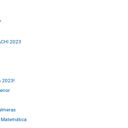
”
MACHI 2023
s 2023!
erior
almeras
e Matemática