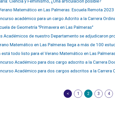
arla: Ciencia y Feminismo, ¿Una articulación posible?
 Verano Matemático en Las Palmeras: Escuela Remota 2023
ncurso académico para un cargo Adcrito a la Carrera Ordina
cuela de Geometría "Primavera en Las Palmeras"
s Académicos de nuestro Departamento se adjudicaron pr
rano Matemático en Las Palmeras llega a más de 100 estu
a está todo listo para el Verano Matemático en Las Palmeras
ncurso Académico para dos cargo adscrito a la Carrera Do
ncurso Académico para dos cargos adscritos a la Carrera O
anterior
1
2
3
4
sig