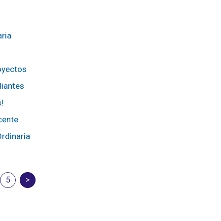
ria
oyectos
diantes
!
cente
rdinaria
uiente
5